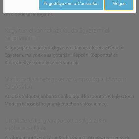
Engedélyezem a Cookie-kat
Mégse
ideig sem a főbejáratot nem lehet megközelíteni, sem az ott
levő bódékat látogatni.
Nagy tervei vannak az Óbudai Egyetemnek
Salgótarjánnal
Salgótarjánban tartotta Egyetemi Tanács ülését az Óbudai
Egyetem, melynek a salgótarjáni Képzési Központtal és
Kutatóhellyel komoly tervei vannak.
Már fogadja a betegeket az új onkológiai központ
Salgótarján...
Átadták Salgótarjánban az onkológiai központot. A fejlesztés a
Modern Városok Program keretében valósult meg.
Új műszerekkel gyarapodott a salgótarjáni
járóbeteg-ellátás
A salgótarjáni Szent Lázár Kórházban 41 új műszert szereztek