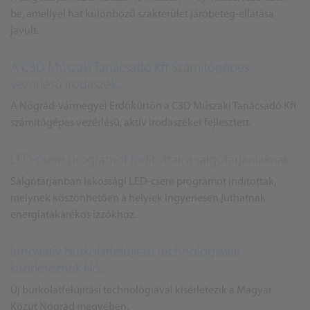
be, amellyel hat különböző szakterület járóbeteg-ellátása
javult.
A C3D Műszaki Tanácsadó Kft Számítógépes
vezérlésű irodaszék...
A Nógrád-vármegyei Erdőkürtön a C3D Műszaki Tanácsadó Kft
számítógépes vezérlésű, aktív irodaszéket fejlesztett.
LED-csere programot indítottak a salgótarjániaknak
Salgótarjánban lakossági LED-csere programot indítottak,
melynek köszönhetően a helyiek ingyenesen juthatnak
energiatakarékos izzókhoz.
Innovatív burkolatfelújítási technológiával
kísérleteznek Nó...
Új burkolatfelújítási technológiával kísérletezik a Magyar
Közút Nógrád megyében.