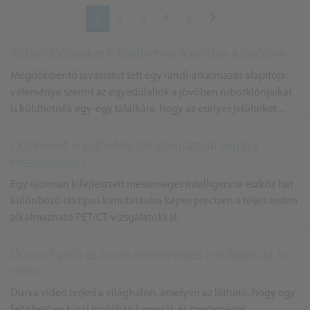
1
2
3
4
5
Robotklónjainkat is küldhetnénk randira a jövőben
Megdöbbentő javaslatot tett egy randi-alkalmazás alapítója:
véleménye szerint az egyedülállók a jövőben robotklónjaikat
is küldhetnék egy-egy találkára, hogy az esélyes jelölteket ...
Döbbenet: 6 különféle rák kimutatását segíti a
mesterséges i...
Egy újonnan kifejlesztett mesterséges intelligencia eszköz hat
különböző ráktípus kimutatására képes precízen a teljes testen
alkalmazható PET/CT-vizsgálatokkal.
Durva: figyeli az irodai mesterséges intelligencia, ki
mikor...
Durva videó terjed a világhálón, amelyen az látható, hogy egy
feltehetően kínai irodában kamerák és mesterséges