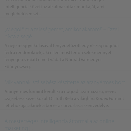
intelligencia követi az alkalmazottak munkáját, ami
meglehetősen szi...
„Megölöm a feleségemet, amikor akarom!” – Ezzel
hívta a segé...
A neje meggyilkolásával fenyegetőzött egy részeg nógrádi
férfi a rendőröknek, aki ellen most terrorcselekménnyel
fenyegetés miatt emelt vádat a Nógrád Vármegyei
Főügyészség.
Mik vannak: szájsebész készítette az aranyérmes bort
Aranyérmes furmint került ki a nógrádi származású, neves
szájsebész kezei közül. Dr. Tóth Béla a világhírű Kódex Furmint
létrehozója, akinek a bor és az orvoslás a szenvedélye.
A mesterséges intelligencia átformálja az online
marketing j...