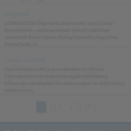
Magunkról
SZERKESZTŐSÉG:Ügyvezető, főszerkesztő: Szabó Zoltán
KázmérFelelős - vezető szerkesztő: Németh DolliRovat
szerkesztők: Búcsú Adrienn, Bódogh Gabriella, Varga Viktor,
Kovács Tamás, H...
Cookie szabályzat
Cookie kezelés az MCOnet rendszerben: Az MCOnet
International a testre szabott kiszolgálás érdekében a
felhasználó számítógépén kis adatcsomagot, ún. sütit (cookie)
helyez el és ol...
1
2
3
4
5