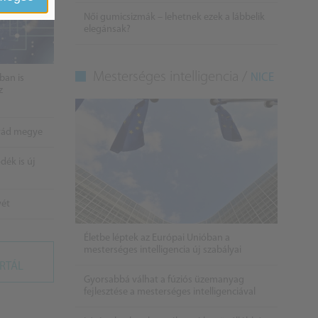
Női gumicsizmák – lehetnek ezek a lábbelik
elegánsak?
Mesterséges intelligencia /
NICE
ban is
z
grád megye
ék is új
yét
Életbe léptek az Európai Unióban a
mesterséges intelligencia új szabályai
RTÁL
Gyorsabbá válhat a fúziós üzemanyag
fejlesztése a mesterséges intelligenciával