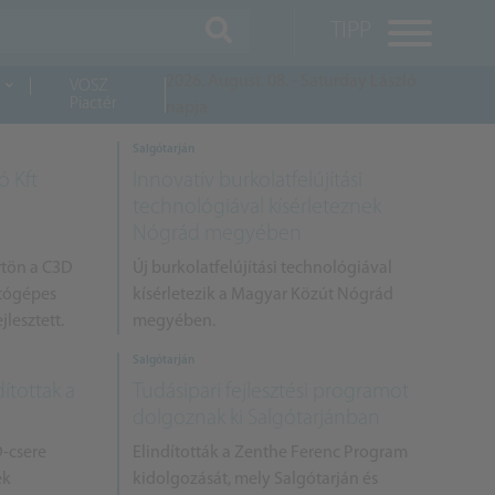
TIPP
2026. August. 08. - Saturday
László
VOSZ
Piactér
napja
Salgótarján
M
ó Kft
Innovatív burkolatfelújítási
K
technológiával kísérleteznek
Nógrád megyében
A
tön a C3D
Új burkolatfelújítási technológiával
ítógépes
kísérletezik a Magyar Közút Nógrád
jlesztett.
megyében.
Salgótarján
ítottak a
Tudásipari fejlesztési programot
dolgoznak ki Salgótarjánban
D-csere
Elindították a Zenthe Ferenc Program
ek
kidolgozását, mely Salgótarján és