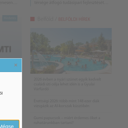
yenesen
térsége átfogó tudásipari fejlesztését
zzókhoz.
tűzte ki célul.
Belföld /
BELFÖLDI HÍREK
×
2026 évben a nyári szünet egyik kedvelt
családi úti célja lehet idén is a Gyulai
Várfürdő
ől
Érettségi 2026: több mint 148 ezer diák
vizsgázik az AI-korszak küszöbén
Gumi papucsok – miért érdemes őket a
ruhatárunkban tartani?
Mégse