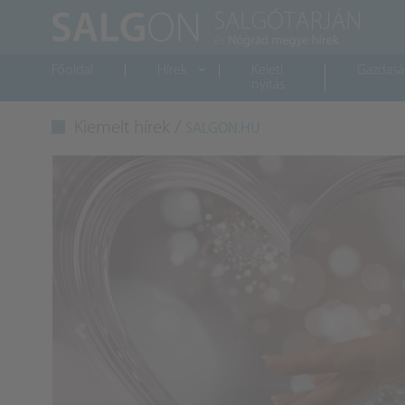
Főoldal
Hírek
Keleti
Gazdas
nyitás
Kiemelt hírek /
SALGON.HU
Previous