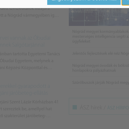
az európai uniós oltalmat, s
dett szeszesitalok listájára
ett a Nógrád vármegyében igen
zött Borzag pálinka.
Nógrád megyei kormányablakok
mesterséges intelligencia segíti a
rvei vannak az Óbudai
ügyfeleket
nek Salgótarjánnal
Jelentős fejlesztések elé néz Nó
jánban tartotta Egyetemi Tanács
z Óbudai Egyetem, melynek a
Nógrád megyei óvodák és bölcsőd
áni Képzési Központtal és
honlapokra pályázhatnak
lyel komoly tervei vannak.
Szűrőbuszok járják Nógrád meg
erekkel gyarapodott a
jáni járóbeteg-ellátás
rjáni Szent Lázár Kórházban 41
ÁSZ hírek /
ÁSZ HÍRPO
t szereztek be, amellyel hat
ő szakterület járóbeteg-
avult.