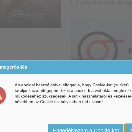
köszönhetően a helyiek ing
juthatnak energiatakarékos i
a a jövőben
nak: szájsebész készítette
 megerősítés
yérmes bort
s furmint került ki a nógrádi
ú, neves szájsebész kezei
A weboldal használatával elfogadja, hogy Cookie-kat (sütiket)
tároljunk számítógépén. Ezek a cookie-k a weboldal megfelelő
. Tóth Béla a világhírű Kódex
működéséhez szükségesek. A sütik használatáról és kezelésér
Hírek /
NÓGRÁD MEGYE
étrehozója, akinek a bor és az
bővebben az
Cookie szabályzatban
tud olvasni!
a szenvedélye.
talommal látták el a híres
 pálinkát
Engedélyezem a Cookie-kat