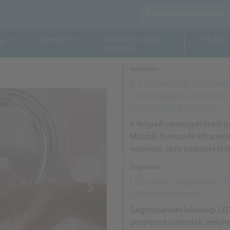
ág
Életmód
Bérlehető orvosi
Áruház
rendelők
Salgótarján
A C3D Műszaki Tanácsad
Számítógépes vezérlésű
irodaszéket fejlesztett
A Nógrád-vármegyei Erdőkür
Műszaki Tanácsadó Kft szám
vezérlésű, aktív irodaszéket fe
Salgótarján
LED-csere programot ind
Next
salgótarjániaknak
Salgótarjánban lakossági LE
programot indítottak, melyn