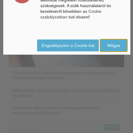
szükségesek. A sütik használatáról és
kezeléséről bővebben az
Cookie
szabályzatban
tud olvasni!
Engedélyezem a Cookie-kat
Mégse
Összeköltözik a DeepSeek mesterséges intelligenciája és a
Unitree humanoid robotikája
Életbe léptek az Európai Unióban a mesterséges intelligencia
új szabályai
Gyorsabbá válhat a fúziós üzemanyag fejlesztése a
mesterséges intelligenciával