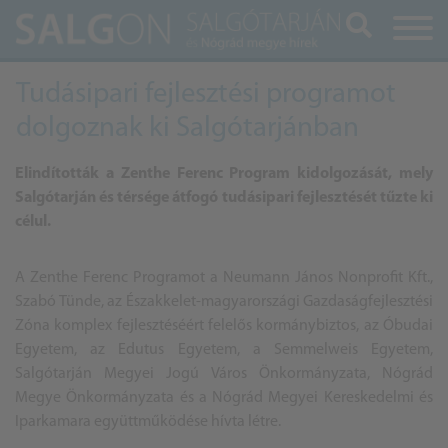
Keresés
Tudásipari fejlesztési programot
dolgoznak ki Salgótarjánban
Elindították a Zenthe Ferenc Program kidolgozását, mely
Salgótarján és térsége átfogó tudásipari fejlesztését tűzte ki
célul.
A Zenthe Ferenc Programot a Neumann János Nonprofit Kft.,
Szabó Tünde, az Északkelet-magyarországi Gazdaságfejlesztési
Zóna komplex fejlesztéséért felelős kormánybiztos, az Óbudai
Egyetem, az Edutus Egyetem, a Semmelweis Egyetem,
Salgótarján Megyei Jogú Város Önkormányzata, Nógrád
Megye Önkormányzata és a Nógrád Megyei Kereskedelmi és
Iparkamara együttműködése hívta létre.