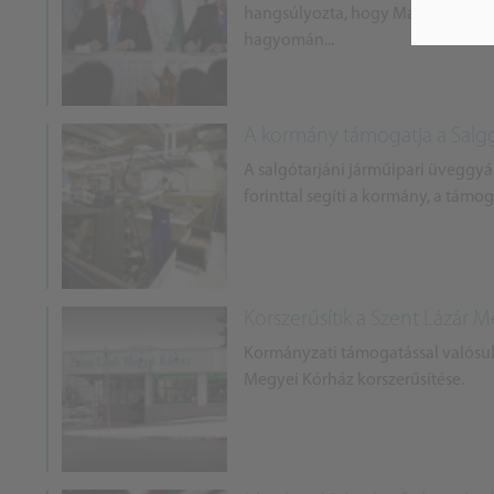
hangsúlyozta, hogy Magyarországn
hagyomán...
A kormány támogatja a Salggla
A salgótarjáni járműipari üveggyártó
forinttal segíti a kormány, a támo
Korszerűsítik a Szent Lázár 
Kormányzati támogatással valósul 
Megyei Kórház korszerűsítése.