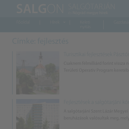
Főoldal
Hírek
Keleti
Gazdas
nyitás
Címke: fejlesztés
Turisztikai fejlesztések Pásztó
Csaknem félmilliárd forint vissza
Területi Operatív Program keretébe
Fejlesztések a salgótarjáni k
A salgótarjáni Szent Lázár Megyei
beruházások valósultak meg, melye