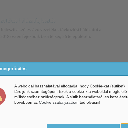
zetékes hálózatfejlesztés
ejleszti a szélessávú vezetékes távközlési hálózatot a
 2018 őszén fejeződik be a térség 26 településén.
ejleszti technológiáját
 megerősítés
orint vissza nem térítendő uniós támogatást nyert el több mint
z, aminek keretében új technológiával fejleszt ki...
A weboldal használatával elfogadja, hogy Cookie-kat (sütiket)
tároljunk számítógépén. Ezek a cookie-k a weboldal megfelelő
működéséhez szükségesek. A sütik használatáról és kezelésér
bővebben az
Cookie szabályzatban
tud olvasni!
őztes várossá kell tenni
ótarjánban járt a Modern városok program keretében,