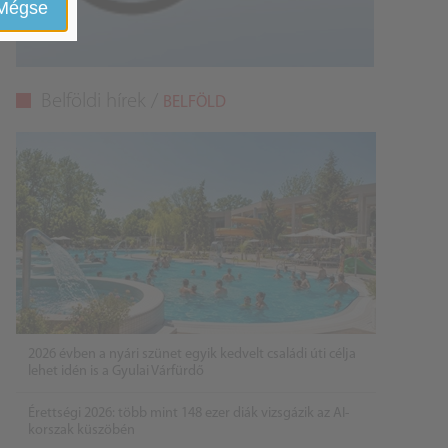
Mégse
Belföldi hírek /
BELFÖLD
2026 évben a nyári szünet egyik kedvelt családi úti célja
lehet idén is a Gyulai Várfürdő
Érettségi 2026: több mint 148 ezer diák vizsgázik az AI-
korszak küszöbén