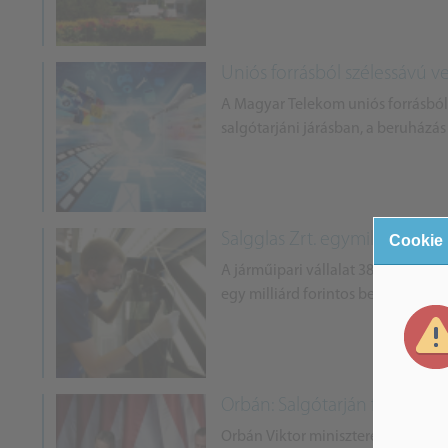
Uniós forrásból szélessávú ve
A Magyar Telekom uniós forrásból f
salgótarjáni járásban, a beruházás
Salgglas Zrt. egymilliárdból f
Cookie
A járműipari vállalat 380 millió f
egy milliárd forintos beruházásáho
Orbán: Salgótarján fontos, gy
Orbán Viktor miniszterelnök Salg