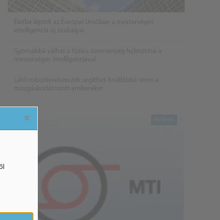
Életbe léptek az Európai Unióban a mesterséges
intelligencia új szabályai
Gyorsabbá válhat a fúziós üzemanyag fejlesztése a
mesterséges intelligenciával
Látó robotkerekesszék segíthet önállóbbá tenni a
mozgáskorlátozott embereket
×
ől