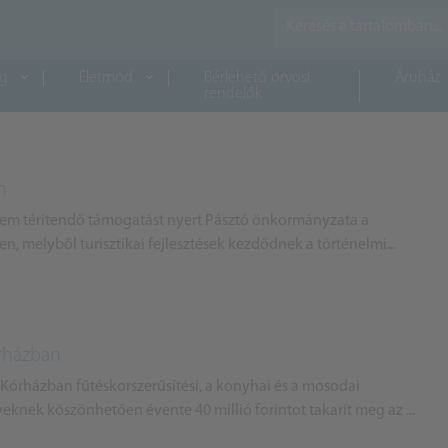
ág
Életmód
Bérlehető orvosi
Áruház
rendelők
n
 nem térítendő támogatást nyert Pásztó önkormányzata a
n, melyből turisztikai fejlesztések kezdődnek a történelmi...
órházban
 Kórházban fűtéskorszerűsítési, a konyhai és a mosodai
knek köszönhetően évente 40 millió forintot takarít meg az ...