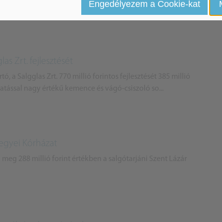
Engedélyezem a Cookie-kat
ak szüksége van Salgótarjánra, lényeges, hogy ez a nagy
s Zrt. fejlesztését
, a Salgglas Zrt. 770 millió forintos fejlesztését 385 millió
gatással nagy értékű kemence és vágó-csiszoló so...
Megyei Kórházat
meg 288 millió forint értékben a salgótarjáni Szent Lázár