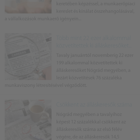
keretében képzéssel, a munkaerőpiaci
kereslet és kínálat összehangolásával,
a vállalkozások munkaerő igényein...
Több mint 22 ezer alkalommal
közvetítettek ki álláskeresőket...
Tavaly januárrtól novemberig 22 ezer
199 alkalommal közvetítettek ki
álláskeresőket Nógrád megyében, a
lezárt közvetítések 76 százaléka
munkaviszony létresítésével végződött.
Csökkent az álláskeresők száma
Nógrád megyében a tavalyihoz
képest 12 százalékkal csökkent az
álláskeresők száma az első félév
végére, de az álláskeresők 14,5