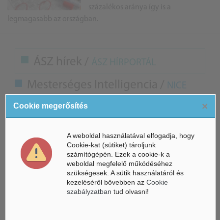
százalékos aránya így is a
legmagasabb az országban.
ÁSZ hírek /
ÁSZ HÍRPORTÁL
Mesterséges Intelligencia /
NICE
×
Cookie megerősítés
A weboldal használatával elfogadja, hogy
Cookie-kat (sütiket) tároljunk
számítógépén. Ezek a cookie-k a
weboldal megfelelő működéséhez
szükségesek. A sütik használatáról és
kezeléséről bővebben az
Cookie
szabályzatban
tud olvasni!