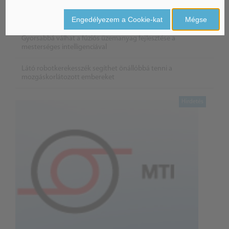
Életbe léptek az Európai Unióban a mesterséges intelligencia
új szabályai
Engedélyezem a Cookie-kat
Mégse
Gyorsabbá válhat a fúziós üzemanyag fejlesztése a
mesterséges intelligenciával
Látó robotkerekesszék segíthet önállóbbá tenni a
mozgáskorlátozott embereket