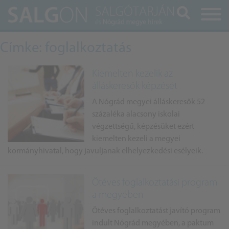
Keresés
Címke: foglalkoztatás
Kiemelten kezelik az
álláskeresők képzését
A Nógrád megyei álláskeresők 52
százaléka alacsony iskolai
végzettségű, képzésüket ezért
kiemelten kezeli a megyei
kormányhivatal, hogy javuljanak elhelyezkedési esélyeik.
Ötéves foglalkoztatási program
a megyében
Ötéves foglalkoztatást javító program
indult Nógrád megyében, a paktum