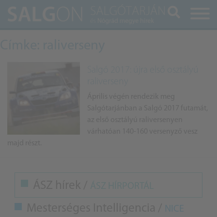
Keresés
Címke: raliverseny
Salgó 2017: újra első osztályú
raliverseny
Április végén rendezik meg
Salgótarjánban a Salgó 2017 futamát,
az első osztályú raliversenyen
várhatóan 140-160 versenyző vesz
majd részt.
ÁSZ hírek /
ÁSZ HÍRPORTÁL
Mesterséges Intelligencia /
NICE