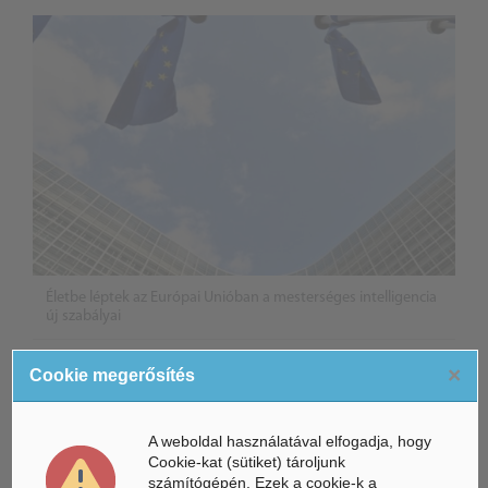
Életbe léptek az Európai Unióban a mesterséges intelligencia
új szabályai
Gyorsabbá válhat a fúziós üzemanyag fejlesztése a
×
Cookie megerősítés
mesterséges intelligenciával
Látó robotkerekesszék segíthet önállóbbá tenni a
A weboldal használatával elfogadja, hogy
mozgáskorlátozott embereket
Cookie-kat (sütiket) tároljunk
számítógépén. Ezek a cookie-k a