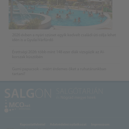
2026 évben a nyári szünet egyik kedvelt családi úti célja lehet
idén is a Gyulai Várfürdő
Érettségi 2026: több mint 148 ezer diák vizsgázik az AI-
korszak küszöbén
Gumi papucsok – miért érdemes őket a ruhatárunkban
tartani?
Kapcsolatfelvétel
Adatvédelmi nyilatkozat
Impresszum