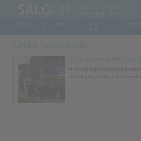
Főoldal
Hírek
Keleti
Gazdas
nyitás
Címke: bevándorlás
Salgótarján elutasítja, hogy 
A város közgyűlése ezt határozatba
mondta, hogy Orbán Viktor miniszt