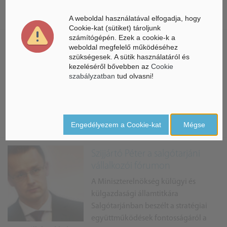
négyévszakos fesztivállá alakította a
nógrádi megyeszékhely.
A weboldal használatával elfogadja, hogy
Cookie-kat (sütiket) tároljunk
számítógépén. Ezek a cookie-k a
600 milliós beruházást adott át
weboldal megfelelő működéséhez
szükségesek. A sütik használatáról és
a salgótarjáni bútorgyár
kezeléséről bővebben az
Cookie
A SiniA Bútorgyártó cég új tervezői
szabályzatban
tud olvasni!
csarnokát látogatta meg nemrég
Székyné dr. Sztrémi Melinda
polgármester és Becsó Zsolt
országgyűlési képviselő a Salgótarjáni Közgyűlés Gazdaság...
Engedélyezem a Cookie-kat
Mégse
Szijjártó Péter a salgótarjáni
vállalkozói fórumon
A Miniszterelnökség külügyi és
külgazdasági államtitkára
Salgótarjánban beszélt a stratégiai
együttműködések fontosságáról a