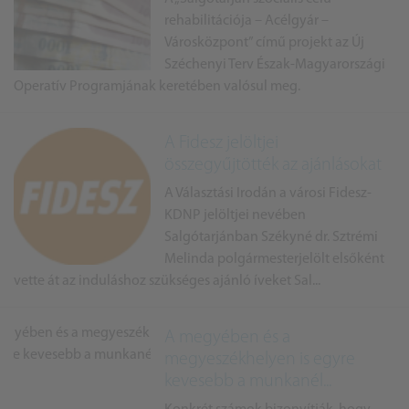
rehabilitációja – Acélgyár –
Városközpont” című projekt az Új
Széchenyi Terv Észak-Magyarországi
Operatív Programjának keretében valósul meg.
A Fidesz jelöltjei
összegyűjtötték az ajánlásokat
A Választási Irodán a városi Fidesz-
KDNP jelöltjei nevében
Salgótarjánban Székyné dr. Sztrémi
Melinda polgármesterjelölt elsőként
vette át az induláshoz szükséges ajánló íveket Sal...
A megyében és a
megyeszékhelyen is egyre
kevesebb a munkanél...