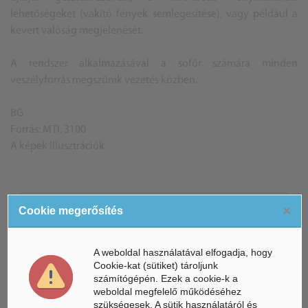
lehetőségeket (vakító fények semlegesítése), vagy például a
kevert valóság megjelenését.
A rendszer alkalmazásával a sofőr számára minden
veszélyforrás megszűnik vezetés közben.
BG
Forrás: MTI, 3100
A képek illusztrációk
ÁSZ hírek /
×
Cookie megerősítés
ÁSZ HÍRPORTÁL
Mesterséges Intelligencia /
NICE
A weboldal használatával elfogadja, hogy
Cookie-kat (sütiket) tároljunk
számítógépén. Ezek a cookie-k a
weboldal megfelelő működéséhez
szükségesek. A sütik használatáról és