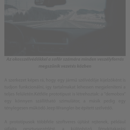
Az okosszélvédőkkel a sofőr számára minden veszélyforrás
megszűnik vezetés közben
A szerkezet képes rá, hogy egy jármű szélvédője kijelzőként is
tudjon funkcionálni, így tartalmakat lehessen megjeleníteni a
teljes felületén.Kétféle prototípust is létrehoztak: a "demobox"
egy könnyen szállítható szimulátor, a másik pedig egy
ténylegesen működő Jeep Wrangler-be épített szélvédő.
A prototípusok többféle szoftveres újítást rejtenek, például
újfajta gesztusvezérlést, a különböző fénykitakarási