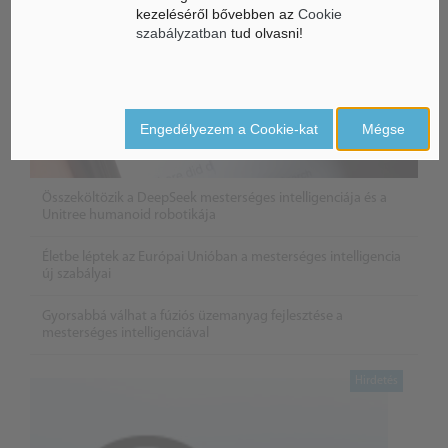
kezeléséről bővebben az
Cookie
szabályzatban
tud olvasni!
Engedélyezem a Cookie-kat
Mégse
Összeköltözik a DeepSeek mesterséges intelligenciája és a
Unitree humanoid robotikája
Életbe léptek az Európai Unióban a mesterséges intelligencia
új szabályai
Gyorsabbá válhat a fúziós üzemanyag fejlesztése a
mesterséges intelligenciával