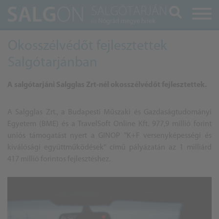
Keresés
Okosszélvédőt fejlesztettek
Salgótarjánban
A salgótarjáni Salgglas Zrt-nél okosszélvédőt fejlesztettek.
A Salgglas Zrt., a Budapesti Műszaki és Gazdaságtudományi
Egyetem (BME) és a TravelSoft Online Kft. 977,9 millió forint
uniós támogatást nyert a GINOP "K+F versenyképességi és
kiválósági együttműködések" című pályázatán az 1 milliárd
417 millió forintos fejlesztéshez.