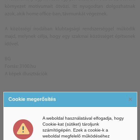
környezet motívumait ötvözi. Itt nyugodtan dolgozhatnak
azok, akik home office-ban, távmunkát végeznek.
A közösségi irodában klubtagsági rendszerséggel működik
majd, melynek célja, hogy egy szakmai közösséget építsenek
idővel.
BG
Forrás: 3100.hu
A képek illusztrációk
×
Cookie megerősítés
ÁSZ hírek /
ÁSZ HÍRPORTÁL
Mesterséges Intelligencia /
A weboldal használatával elfogadja, hogy
NICE
Cookie-kat (sütiket) tároljunk
számítógépén. Ezek a cookie-k a
weboldal megfelelő működéséhez