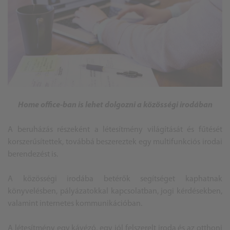
Home office-ban is lehet dolgozni a közösségi irodában
A beruházás részeként a létesítmény világítását és fűtését
korszerűsítettek, továbbá beszereztek egy multifunkciós irodai
berendezést is.
A közösségi irodába betérők segítséget kaphatnak
könyvelésben, pályázatokkal kapcsolatban, jogi kérdésekben,
valamint internetes kommunikációban.
A létesítmény egy kávézó, egy jól felszerelt iroda és az otthoni