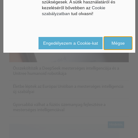
szükségesek. A sütik használatáról és
kezeléséről bővebben az
Cookie
szabályzatban
tud olvasni!
Engedélyezem a Cookie-kat
Mégse
Összeköltözik a DeepSeek mesterséges intelligenciája és a
Unitree humanoid robotikája
Életbe léptek az Európai Unióban a mesterséges intelligencia
új szabályai
Gyorsabbá válhat a fúziós üzemanyag fejlesztése a
mesterséges intelligenciával