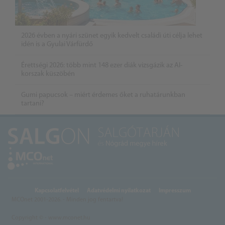
2026 évben a nyári szünet egyik kedvelt családi úti célja lehet
idén is a Gyulai Várfürdő
Érettségi 2026: több mint 148 ezer diák vizsgázik az AI-
korszak küszöbén
Gumi papucsok – miért érdemes őket a ruhatárunkban
tartani?
Kapcsolatfelvétel
Adatvédelmi nyilatkozat
Impresszum
MCOnet 2001-2026. - Minden jog fentartva!
Copyright © - www.mconet.hu