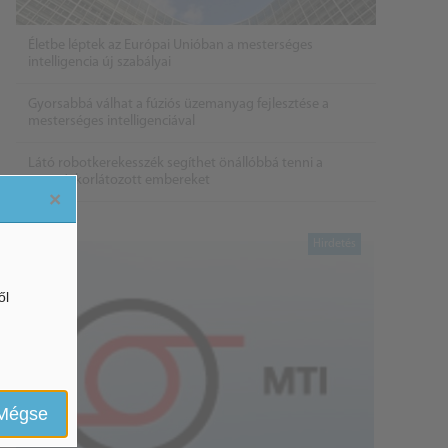
Életbe léptek az Európai Unióban a mesterséges
intelligencia új szabályai
Gyorsabbá válhat a fúziós üzemanyag fejlesztése a
mesterséges intelligenciával
Látó robotkerekesszék segíthet önállóbbá tenni a
mozgáskorlátozott embereket
×
ől
Mégse