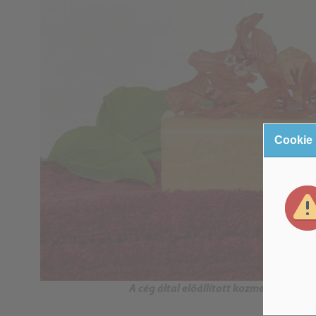
Cookie
A cég által előállított kozmetikai alk