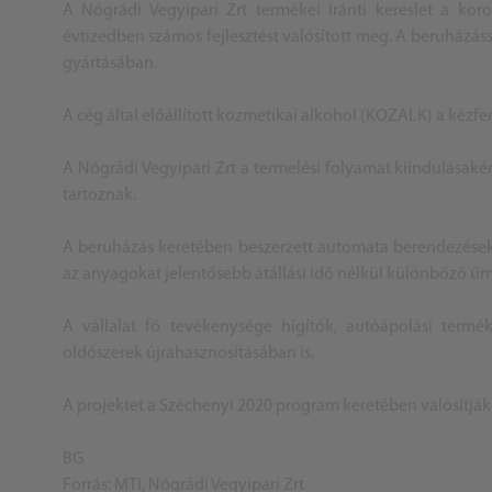
A Nógrádi Vegyipari Zrt termékei iránti kereslet a kor
évtizedben számos fejlesztést valósított meg. A beruházás
gyártásában.
A cég által előállított kozmetikai alkohol (KOZALK) a kézfe
A Nógrádi Vegyipari Zrt a termelési folyamat kiindulásaké
tartoznak.
A beruházás keretében beszerzett automata berendezésekke
az anyagokat jelentősebb átállási idő nélkül különböző ű
A vállalat fő tevékenysége hígítók, autóápolási termé
oldószerek újrahasznosításában is.
A projektet a Széchenyi 2020 program keretében valósítjá
BG
Forrás: MTI, Nógrádi Vegyipari Zrt