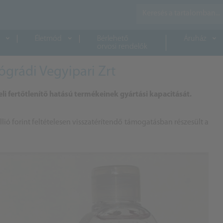
Életmód
Bérlehető
Áruház
orvosi rendelők
ógrádi Vegyipari Zrt
li fertőtlenítő hatású termékeinek gyártási kapacitását.
lió forint feltételesen visszatérítendő támogatásban részesült a