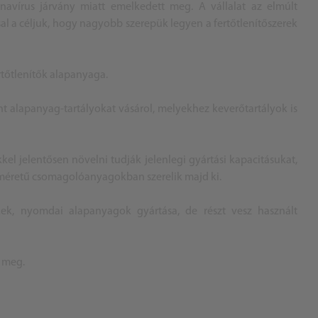
onavírus járvány miatt emelkedett meg. A vállalat az elmúlt
sal a céljuk, hogy nagyobb szerepük legyen a fertőtlenítőszerek
rtőtlenítők alapanyaga.
nt alapanyag-tartályokat vásárol, melyekhez keverőtartályok is
l jelentősen növelni tudják jelenlegi gyártási kapacitásukat,
rméretű csomagolóanyagokban szerelik majd ki.
kek, nyomdai alapanyagok gyártása, de részt vesz használt
k meg.