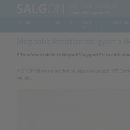
Főoldal
Hírek
Keleti
Gazdaság
nyitás
Még több fertőtlenítőt gyárt a N
A Tolmácson található Nógrádi Vegyipari Zrt tovább növe
A GINOP felhívásra beadott pályázaton keresztül 157,36 mil
vállalat.