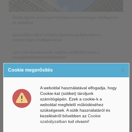
Életbe léptek az Európai Unióban a mesterséges intelligencia
új szabályai
Gyorsabbá válhat a fúziós üzemanyag fejlesztése a
mesterséges intelligenciával
Látó robotkerekesszék segíthet önállóbbá tenni a
mozgáskorlátozott embereket
×
Cookie megerősítés
A weboldal használatával elfogadja, hogy
Cookie-kat (sütiket) tároljunk
számítógépén. Ezek a cookie-k a
weboldal megfelelő működéséhez
szükségesek. A sütik használatáról és
kezeléséről bővebben az
Cookie
szabályzatban
tud olvasni!