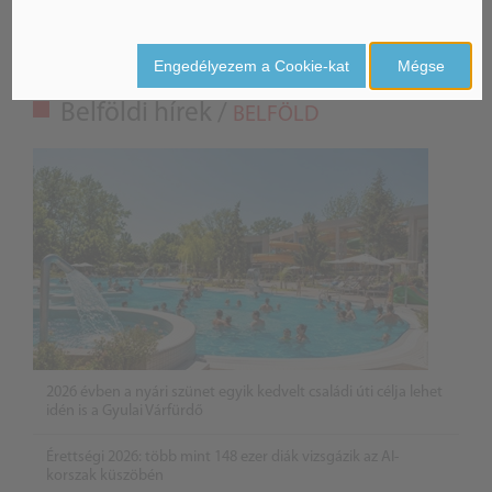
Engedélyezem a Cookie-kat
Mégse
Belföldi hírek /
BELFÖLD
2026 évben a nyári szünet egyik kedvelt családi úti célja lehet
idén is a Gyulai Várfürdő
Érettségi 2026: több mint 148 ezer diák vizsgázik az AI-
korszak küszöbén