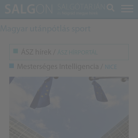
Keresés
Magyar utánpótlás sport
ÁSZ hírek /
ÁSZ HÍRPORTÁL
Mesterséges Intelligencia /
NICE