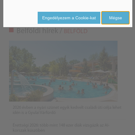
Engedélyezem a Cookie-kat
Mégse
Belföldi hírek /
BELFÖLD
2026 évben a nyári szünet egyik kedvelt családi úti célja lehet
idén is a Gyulai Várfürdő
Érettségi 2026: több mint 148 ezer diák vizsgázik az AI-
korszak küszöbén