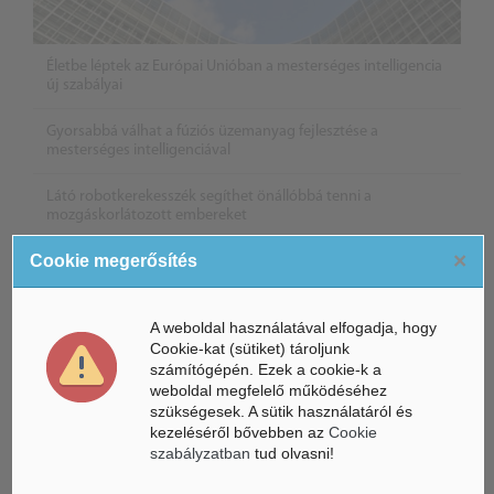
Életbe léptek az Európai Unióban a mesterséges intelligencia
új szabályai
Gyorsabbá válhat a fúziós üzemanyag fejlesztése a
mesterséges intelligenciával
Látó robotkerekesszék segíthet önállóbbá tenni a
mozgáskorlátozott embereket
×
Cookie megerősítés
A weboldal használatával elfogadja, hogy
Cookie-kat (sütiket) tároljunk
számítógépén. Ezek a cookie-k a
weboldal megfelelő működéséhez
szükségesek. A sütik használatáról és
kezeléséről bővebben az
Cookie
szabályzatban
tud olvasni!