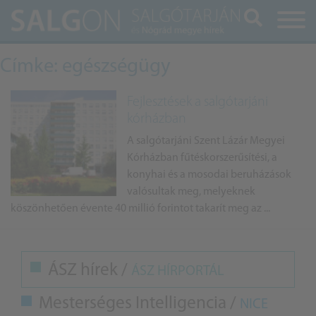
Keresés
Címke: egészségügy
Fejlesztések a salgótarjáni
kórházban
A salgótarjáni Szent Lázár Megyei
Kórházban fűtéskorszerűsítési, a
konyhai és a mosodai beruházások
valósultak meg, melyeknek
köszönhetően évente 40 millió forintot takarít meg az ...
ÁSZ hírek /
ÁSZ HÍRPORTÁL
Mesterséges Intelligencia /
NICE