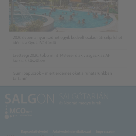
2026 évben a nyári szünet egyik kedvelt családi úti célja lehet
idén is a Gyulai Várfürdő
Érettségi 2026: több mint 148 ezer diák vizsgázik az AI-
korszak küszöbén
Gumi papucsok – miért érdemes őket a ruhatárunkban
tartani?
Kapcsolatfelvétel
Adatvédelmi nyilatkozat
Impresszum