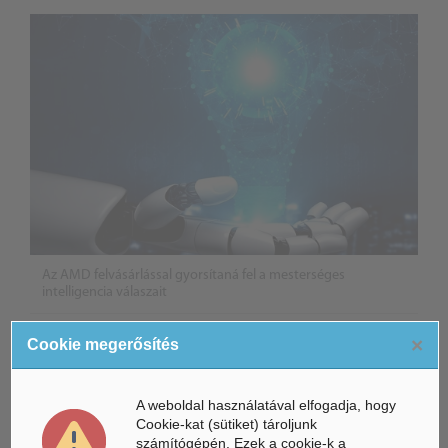
Az AMD felvásárlással gyorsítaná fel a mesterséges
intelligencia válaszait
Összeköltözik a DeepSeek mesterséges intelligenciája és a
×
Cookie megerősítés
Unitree humanoid robotikája
Életbe léptek az Európai Unióban a mesterséges intelligencia
A weboldal használatával elfogadja, hogy
új szabályai
Cookie-kat (sütiket) tároljunk
számítógépén. Ezek a cookie-k a