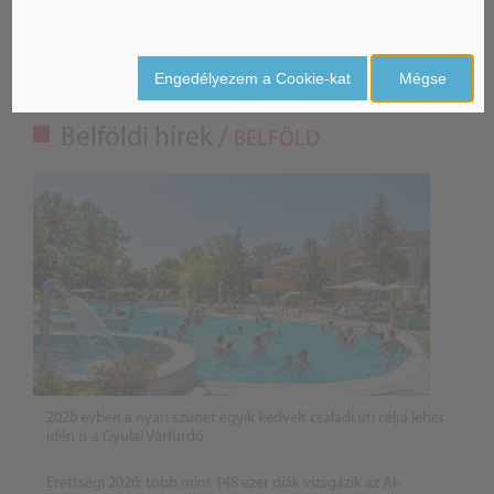
Engedélyezem a Cookie-kat
Mégse
Belföldi hírek /
BELFÖLD
2026 évben a nyári szünet egyik kedvelt családi úti célja lehet
idén is a Gyulai Várfürdő
Érettségi 2026: több mint 148 ezer diák vizsgázik az AI-