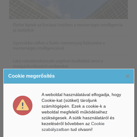
Életbe léptek az Európai Unióban a mesterséges intelligencia
új szabályai
Gyorsabbá válhat a fúziós üzemanyag fejlesztése a
mesterséges intelligenciával
Látó robotkerekesszék segíthet önállóbbá tenni a
mozgáskorlátozott embereket
×
Cookie megerősítés
A weboldal használatával elfogadja, hogy
Cookie-kat (sütiket) tároljunk
számítógépén. Ezek a cookie-k a
weboldal megfelelő működéséhez
szükségesek. A sütik használatáról és
kezeléséről bővebben az
Cookie
szabályzatban
tud olvasni!